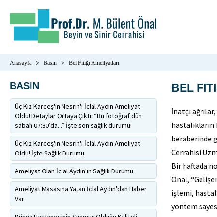
Anasayfa
Basın
Bel Fıtığı Ameliyatları
BASIN
BEL FIT
Üç Kız Kardeş'in Nesrin'i İclal Aydın Ameliyat
İnatçı ağrılar
Oldu! Detaylar Ortaya Çıktı: “Bu fotoğraf dün
hastalıkların 
sabah 07:30’da...” İşte son sağlık durumu!
beraberinde ge
Üç Kız Kardeş'in Nesrin'i İclal Aydın Ameliyat
Cerrahisi Uzma
Oldu! İşte Sağlık Durumu
Bir haftada n
Ameliyat Olan İclal Aydın'ın Sağlık Durumu
Önal, “Gelişe
Ameliyat Masasına Yatan İclal Aydın'dan Haber
işlemi, hastal
Var
yöntem sayesi
Dünya Hastanesinin Sunmuş Olduğu Kaliteli