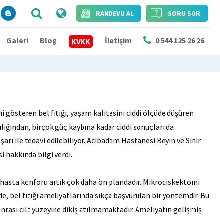
RANDEVU AL
SORU SOR
Galeri
Blog
İletişim
0 544 125 26 26
KVKK
i gösteren bel fıtığı, yaşam kalitesini ciddi ölçüde düşüren
lılığından, birçok güç kaybına kadar ciddi sonuçları da
şarı ile tedavi edilebiliyor. Acıbadem Hastanesi Beyin ve Sinir
i hakkında bilgi verdi.
 hasta konforu artık çok daha ön plandadır. Mikrodiskektomi
e, bel fıtığı ameliyatlarında sıkça başvurulan bir yöntemdir. Bu
nrası cilt yüzeyine dikiş atılmamaktadır. Ameliyatın gelişmiş