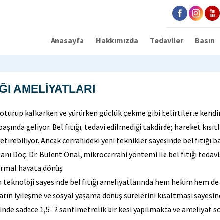
Anasayfa
Hakkımızda
Tedaviler
Basın
IĞI AMELİYATLARI
, oturup kalkarken ve yürürken güçlük çekme gibi belirtilerle kendin
başında geliyor. Bel fıtığı, tedavi edilmediği takdirde; hareket kısıt
tirebiliyor. Ancak cerrahideki yeni teknikler sayesinde bel fıtığı ba
nı Doç. Dr. Bülent Önal, mikrocerrahi yöntemi ile bel fıtığı tedavis
ormal hayata dönüş
n teknoloji sayesinde bel fıtığı ameliyatlarında hem hekim hem de
arın iyileşme ve sosyal yaşama dönüş sürelerini kısaltması sayesind
nde sadece 1,5- 2 santimetrelik bir kesi yapılmakta ve ameliyat so