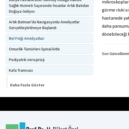
mikroskoplar 
Sağlık Hizmeti Sayesinde İnsanlar Artık Batıdan
görme riski s
Doğuya Geliyor.
hastanede yatı
Artık Batman’da Navigasyonlu Ameliyatlar
daha pansuman
Gerçekleştirilmeye Başlandı
dönebileceği b
Bel Fıtığı Ameliyatları
Omurilik Tümörleri-Spinal kitle
Son Güncellenme
Pediyatrik nöroşirürji
Kafa Tramvası
Daha Fazla Göster