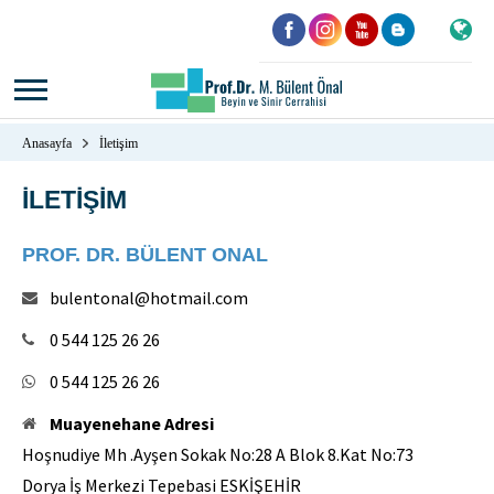
Anasayfa
İletişim
İLETİŞİM
PROF. DR. BÜLENT ONAL
bulentonal@hotmail.com
0 544 125 26 26
0 544 125 26 26
Muayenehane Adresi
Hoşnudiye Mh .Ayşen Sokak No:28 A Blok 8.Kat No:73
Dorya İş Merkezi Tepebasi ESKİŞEHİR