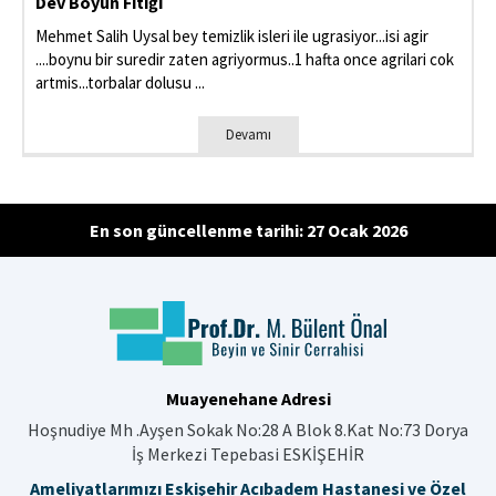
Dev Boyun Fıtığı
Mehmet Salih Uysal bey temizlik isleri ile ugrasiyor...isi agir
....boynu bir suredir zaten agriyormus..1 hafta once agrilari cok
artmis...torbalar dolusu ...
Devamı
En son güncellenme tarihi: 27 Ocak 2026
Muayenehane Adresi
Hoşnudiye Mh .Ayşen Sokak No:28 A Blok 8.Kat No:73 Dorya
İş Merkezi Tepebasi ESKİŞEHİR
Ameliyatlarımızı Eskişehir Acıbadem Hastanesi ve Özel