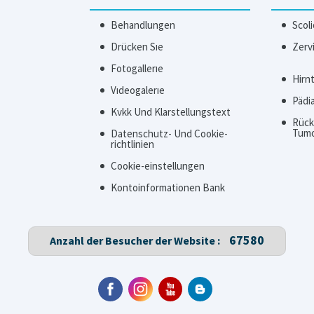
Behandlungen
Scoli
Drücken Sıe
Zerv
Fotogallerıe
Hirn
Vıdeogalerıe
Pädi
Kvkk Und Klarstellungstext
Rück
Tum
Datenschutz- Und Cookie-
richtlinien
Cookie-einstellungen
Kontoinformationen Bank
67580
Anzahl der Besucher der Website :