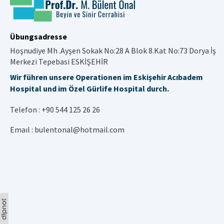
Übungsadresse
Hoşnudiye Mh .Ayşen Sokak No:28 A Blok 8.Kat No:73 Dorya İş
Merkezi Tepebasi ESKİŞEHİR
Wir führen unsere Operationen im Eskişehir Acıbadem
Hospital und im Özel Gürlife Hospital durch.
Telefon :
+90 544 125 26 26
Emaıl :
bulentonal@hotmail.com