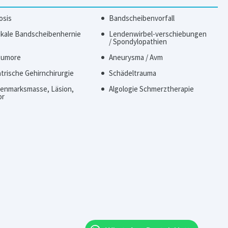
osis
Bandscheibenvorfall
ikale Bandscheibenhernie
Lendenwirbel-verschiebungen
/ Spondylopathien
tumore
Aneurysma / Avm
atrische Gehirnchirurgie
Schädeltrauma
enmarksmasse, Läsion,
Algologie Schmerztherapie
or